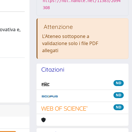
https://hdl.handle.net/11383/2094
308
Attenzione
ovativa e,
L'Ateneo sottopone a
validazione solo i file PDF
allegati
Citazioni
ND
ND
ND