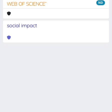
ND
social impact