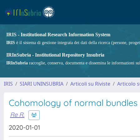
IRIS - Institutional Research Information System
IRIS
è il sistema di gestione integrata dei dati della ricerca (persone, proget
IRInSubria - Institutional Repository Insubria
IRInSubria
raccoglie, conserva, documenta e dissemina le informazioni sulla
IRIS
SIARI UNINSUBRIA
Articoli su Riviste
Articolo s
Cohomology of normal bundles of
Re R.
2020-01-01