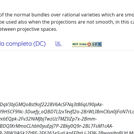
f the normal bundles over rational varieties which are sm
 used also when the projections are not smooth, in this ca
between projective spaces.
a completa (DC)
FaByYDqV3bjGMQo8st9of2228V6AcSFNq3t86qU90pAx-
H5CF9Nc-3Duefy_oQBDTLIzxTevfI2o-2BrWLI8mCXsn0jFoN7rLa
vxbEQpk-2Fv32NiMJbjTwzUzTMZIiZp7x-2Bmm-
DQIKrMmoCLhbh0yuEpJ7P-2Bky0Q9r-2BL7FsM1cAA-
2BW3JA5k2ZtBE-2F6261e5utLkpEFIhtLJ-2FW-2BwgailtaBUtLM