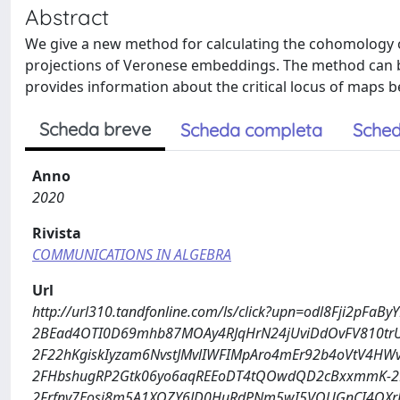
Abstract
We give a new method for calculating the cohomology o
projections of Veronese embeddings. The method can be
provides information about the critical locus of maps 
Scheda breve
Scheda completa
Sched
Anno
2020
Rivista
COMMUNICATIONS IN ALGEBRA
Url
http://url310.tandfonline.com/ls/click?upn=odl8Fji2p
2BEad4OTI0D69mhb87MOAy4RJqHrN24jUviDdOvFV810trU9
2F22hKgiskIyzam6NvstJMvlIWFIMpAro4mEr92b4oVtV4HW
2FHbshugRP2Gtk06yo6aqREEoDT4tQOwdQD2cBxxmmK-2B
2Frfnv7Eosj8m5A1XQZY6JD0HuRdPNm5wI5VOUGnCI4QXrR-