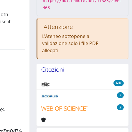
https://hdl.handle.net/11383/2094
468
ooth
se it
Attenzione
L'Ateneo sottopone a
validazione solo i file PDF
allegati
Citazioni
ND
2
2
Y-
zsZmEyTM-