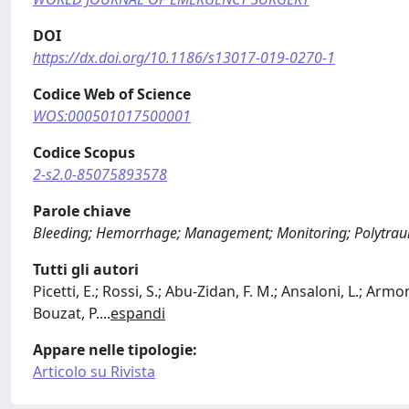
DOI
https://dx.doi.org/10.1186/s13017-019-0270-1
Codice Web of Science
WOS:000501017500001
Codice Scopus
2-s2.0-85075893578
Parole chiave
Bleeding; Hemorrhage; Management; Monitoring; Polytraum
Tutti gli autori
Picetti, E.; Rossi, S.; Abu-Zidan, F. M.; Ansaloni, L.; Armon
Bouzat, P.
...
espandi
Appare nelle tipologie:
Articolo su Rivista