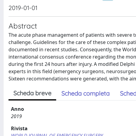
2019-01-01
Abstract
The acute phase management of patients with severe tr
challenge. Guidelines for the care of these complex patie
documented in recent studies. Consequently, the World
international consensus conference regarding the mon
during the first 24 hours after injury. A modified Delp
experts in this field (emergency surgeons, neurosurgeon
Sixteen recommendations were generated, with the aim of
Scheda breve
Scheda completa
Sched
Anno
2019
Rivista
WORLD JOURNAL OF EMERGENCY SURGERY