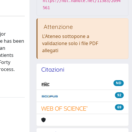
https://hdl.handle.net/11383/2094
561
Attenzione
jor
L'Ateneo sottopone a
ice has been
validazione solo i file PDF
 an
allegati
tients
Forty
Citazioni
rocess.
ND
92
69