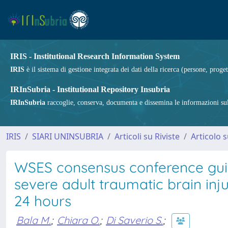
IRIS - Institutional Research Information System
IRIS
è il sistema di gestione integrata dei dati della ricerca (persone, proget
IRInSubria - Institutional Repository Insubria
IRInSubria
raccoglie, conserva, documenta e dissemina le informazioni sulla
IRIS
SIARI UNINSUBRIA
Articoli su Riviste
Articolo s
WSES consensus conference gui
severe adult traumatic brain inju
24 hours
Bala M.
;
Chiara O.
;
Di Saverio S.
;