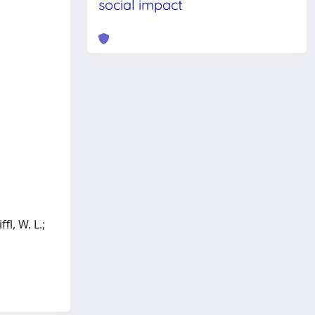
social impact
fl, W. L.;