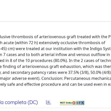
cclusive thrombosis of arteriovenous graft treated with the
 acute (within 72 h) extensively occlusive thrombosis of
45) cm) were treated at our institution with the Indigo Sys
 7 cases and to both arterial inflow and venous outflow in 
 in 8 of the 10 procedures (80.0%). In the 2 cases of techni
 finding of arteriovenous graft exhaustion, which was then
 and secondary patency rates were 37.5% (3/8), 50.0% (4/8)
 major adverse event). Conclusion: Percutaneous mechanica
ely safe and effective procedure and can be used even in e
a completa (DC)