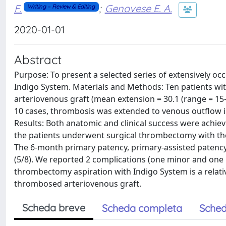
F.
;
Genovese E. A.
Writing – Review & Editing
2020-01-01
Abstract
Purpose: To present a selected series of extensively o
Indigo System. Materials and Methods: Ten patients with
arteriovenous graft (mean extension = 30.1 (range = 15–
10 cases, thrombosis was extended to venous outflow in
Results: Both anatomic and clinical success were achieved
the patients underwent surgical thrombectomy with the
The 6-month primary patency, primary-assisted patency,
(5/8). We reported 2 complications (one minor and one
thrombectomy aspiration with Indigo System is a relativ
thrombosed arteriovenous graft.
Scheda breve
Scheda completa
Sched