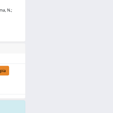
ma, N.;
pia