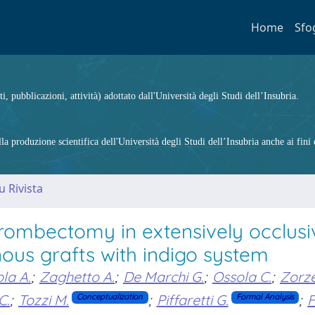
Home
Sfo
ti, pubblicazioni, attività) adottato dall'Università degli Studi dell’Insubria.
 produzione scientifica dell'Università degli Studi dell’Insubria anche ai fini d
u Rivista
ombectomy in extensively occlusi
nous grafts with indigo system
la A.
;
Zaghetto A.
;
De Marchi G.
;
Ossola C.
;
Zorze
C.
;
Tozzi M.
;
Piffaretti G.
;
Conceptualization
Formal Analysis