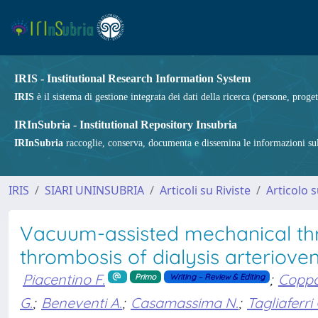
IRIS - Institutional Research Information System
IRIS
è il sistema di gestione integrata dei dati della ricerca (persone, proget
IRInSubria - Institutional Repository Insubria
IRInSubria
raccoglie, conserva, documenta e dissemina le informazioni sulla
IRIS
SIARI UNINSUBRIA
Articoli su Riviste
Articolo s
Vacuum-assisted mechanical thr
thrombosis of dialysis arteriove
Piacentino F.
;
Coppo
Primo
Writing – Review & Editing
G.
;
Beneventi A.
;
Casamassima N.
;
Tagliaferri 