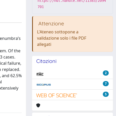
https://hdl.handle.net/11383/2094
701
Attenzione
L'Ateneo sottopone a
validazione solo i file PDF
 Penumbra’s
allegati
tem. Of the
3 cases.
Citazioni
cal failure,
 replaced.
2
, and 62.5%
l
7
xtensively
5