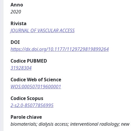
Anno
2020
Rivista
JOURNAL OF VASCULAR ACCESS
DOI
https://dx.doi.org/10.1177/1129729819899264
Codice PUBMED
31928304
Codice Web of Science
WOS:000507019600001
Codice Scopus
2-s2.0-85077856995
Parole chiave
biomaterials; dialysis access; interventional radiology; new