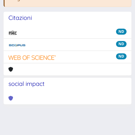
Citazioni
ND
ND
ND
social impact