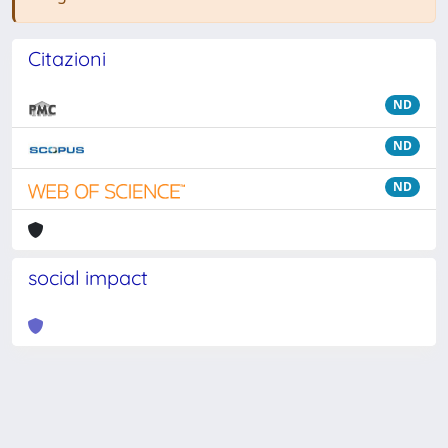
Citazioni
ND
ND
ND
social impact