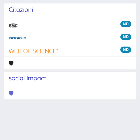
Citazioni
ND
ND
ND
social impact