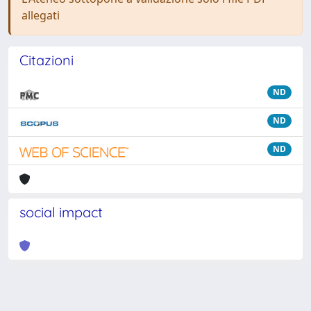
allegati
Citazioni
ND
ND
ND
social impact