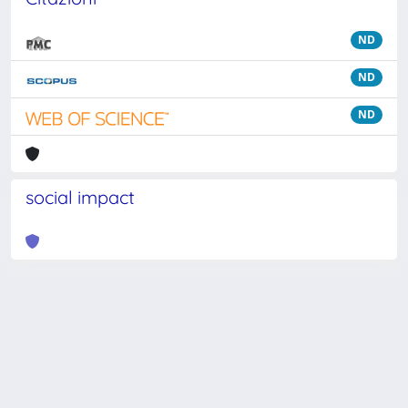
ND
ND
ND
social impact