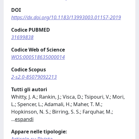
DOI
https://dx.doi.org/10.1183/13993003.01157-2019
Codice PUBMED
31699838
Codice Web of Science
WOS:000518635000014
Codice Scopus
2-s2.0-85079092213
Tutti gli autori
Whitty, J. A.; Rankin, J.; Visca, D.; Tsipouri, V.; Mori,
L.; Spencer, L.; Adamali, H.; Maher, T. M.;
Hopkinson, N. S.; Birring, S. S.; Farquhar, M.;
...
espandi
Appare nelle tipologie: