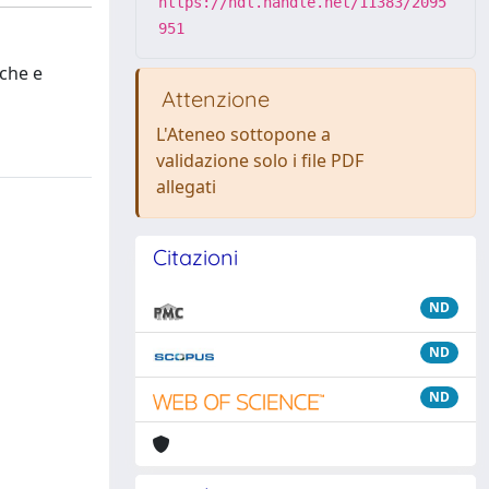
https://hdl.handle.net/11383/2095
951
iche e
Attenzione
L'Ateneo sottopone a
validazione solo i file PDF
allegati
Citazioni
ND
ND
ND