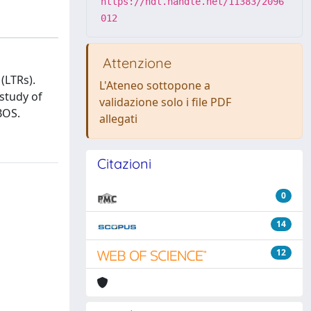
https://hdl.handle.net/11383/2096
012
Attenzione
(LTRs).
L'Ateneo sottopone a
study of
validazione solo i file PDF
BOS.
allegati
Citazioni
0
14
12