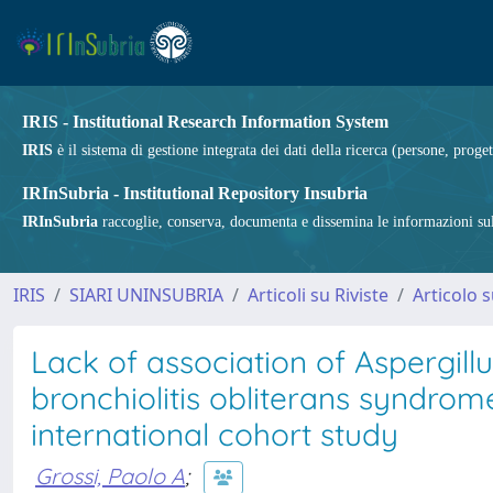
IRIS - Institutional Research Information System
IRIS
è il sistema di gestione integrata dei dati della ricerca (persone, proget
IRInSubria - Institutional Repository Insubria
IRInSubria
raccoglie, conserva, documenta e dissemina le informazioni sulla
IRIS
SIARI UNINSUBRIA
Articoli su Riviste
Articolo s
Lack of association of Aspergill
bronchiolitis obliterans syndrome
international cohort study
Grossi, Paolo A
;