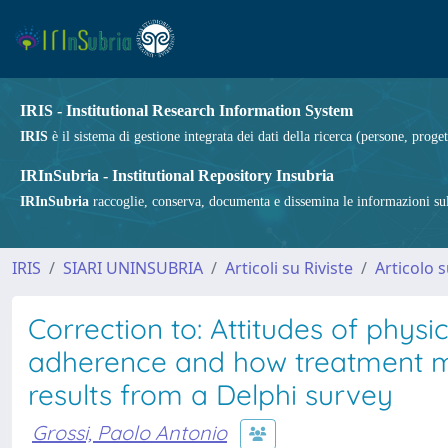
IRIS - Institutional Research Information System
IRIS
è il sistema di gestione integrata dei dati della ricerca (persone, proget
IRInSubria - Institutional Repository Insubria
IRInSubria
raccoglie, conserva, documenta e dissemina le informazioni sulla
IRIS
SIARI UNINSUBRIA
Articoli su Riviste
Articolo s
Correction to: Attitudes of phys
adherence and how treatment mo
results from a Delphi survey
Grossi, Paolo Antonio