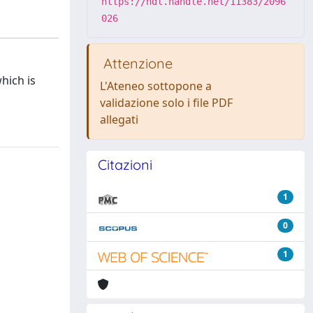
https://hdl.handle.net/11383/2096
026
Attenzione
hich is
L'Ateneo sottopone a
validazione solo i file PDF
allegati
Citazioni
1
0
1