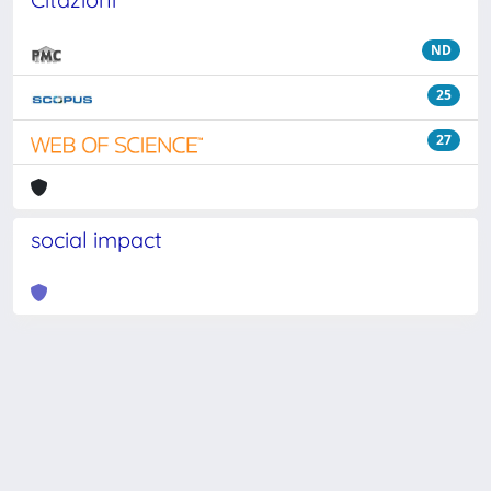
ND
25
27
social impact