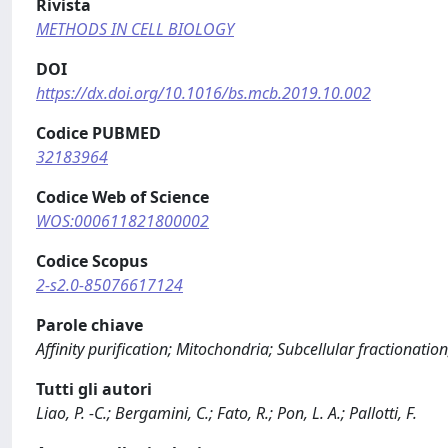
Rivista
METHODS IN CELL BIOLOGY
DOI
https://dx.doi.org/10.1016/bs.mcb.2019.10.002
Codice PUBMED
32183964
Codice Web of Science
WOS:000611821800002
Codice Scopus
2-s2.0-85076617124
Parole chiave
Affinity purification; Mitochondria; Subcellular fractionation
Tutti gli autori
Liao, P. -C.; Bergamini, C.; Fato, R.; Pon, L. A.; Pallotti, F.