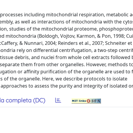
rocesses including mitochondrial respiration, metabolic act
bly, as well as interactions of mitochondria with the cyto
tion, studies of the mitochondrial proteome, phosphoprot
ed mitochondria (Boldogh, Vojtov, Karmon, & Pon, 1998; Cui
affery, & Nunnari, 2004; Reinders et al., 2007; Schneiter et 
ndria rely on differential centrifugation, a two-step centr
 tissue debris, and nuclei from whole cell extracts followed 
 separate them from other organelles. However, methods to
ugation or affinity purification of the organelle are used to 
s of the organelle. Here, we describe protocols to isolate
 approaches to assess the purity and integrity of isolated o
a completa (DC)