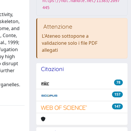
https://hdl.handle.net/11383/2097
445
ivity,
skeleton,
Attenzione
eome, and
, Conte,
L'Ateneo sottopone a
al., 1999;
validazione solo i file PDF
ifugation
allegati
by high
 disrupt
Citazioni
further
78
rganelles.
157
147