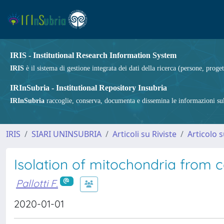
IRIS - Institutional Research Information System
IRIS
è il sistema di gestione integrata dei dati della ricerca (persone, proget
IRInSubria - Institutional Repository Insubria
IRInSubria
raccoglie, conserva, documenta e dissemina le informazioni sulla
IRIS
SIARI UNINSUBRIA
Articoli su Riviste
Articolo s
Isolation of mitochondria from c
Pallotti F.
2020-01-01