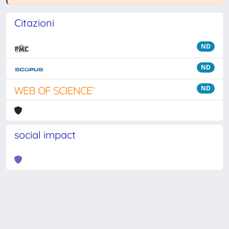
Citazioni
ND
ND
ND
social impact