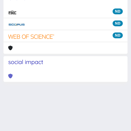
ND
ND
ND
social impact