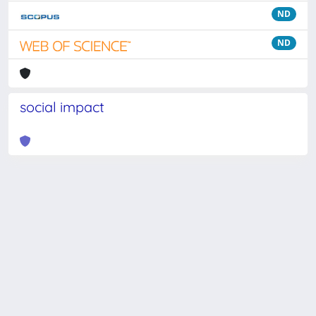
ND
ND
social impact