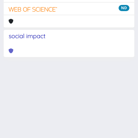
ND
social impact