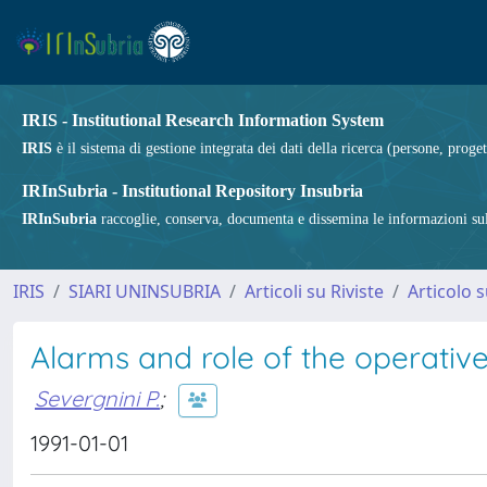
IRIS - Institutional Research Information System
IRIS
è il sistema di gestione integrata dei dati della ricerca (persone, proget
IRInSubria - Institutional Repository Insubria
IRInSubria
raccoglie, conserva, documenta e dissemina le informazioni sulla
IRIS
SIARI UNINSUBRIA
Articoli su Riviste
Articolo s
Alarms and role of the operativ
Severgnini P.
;
1991-01-01