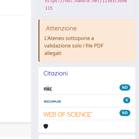
https://hdl.handle.net/11383/2098
115
Attenzione
L'Ateneo sottopone a
validazione solo i file PDF
allegati
Citazioni
ND
0
ND