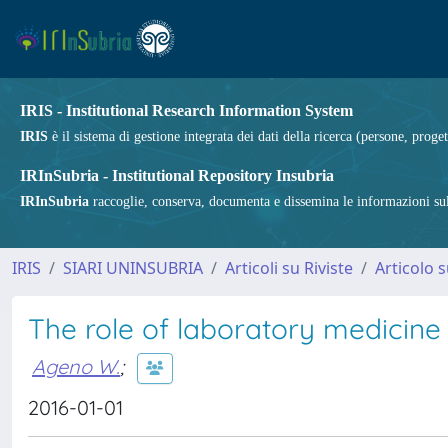
IRIS - Institutional Research Information System
IRIS
è il sistema di gestione integrata dei dati della ricerca (persone, proget
IRInSubria - Institutional Repository Insubria
IRInSubria
raccoglie, conserva, documenta e dissemina le informazioni sulla
IRIS
SIARI UNINSUBRIA
Articoli su Riviste
Articolo s
The role of laboratory medicine
Ageno W.
;
2016-01-01