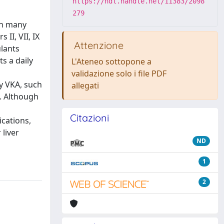
https://hdl.handle.net/11383/2098
279
in many
 II, VII, IX
Attenzione
ulants
s a daily
L'Ateneo sottopone a
validazione solo i file PDF
y VKA, such
allegati
t. Although
Citazioni
ications,
liver
ND
1
2