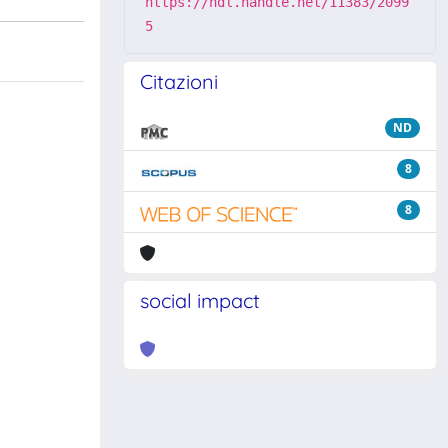
https://hdl.handle.net/11383/2099
5
Citazioni
ND
8
8
social impact