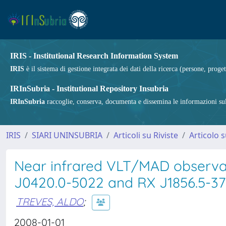
IRIS - Institutional Research Information System
IRIS
è il sistema di gestione integrata dei dati della ricerca (persone, proget
IRInSubria - Institutional Repository Insubria
IRInSubria
raccoglie, conserva, documenta e dissemina le informazioni sulla
IRIS
SIARI UNINSUBRIA
Articoli su Riviste
Articolo s
Near infrared VLT/MAD observati
J0420.0-5022 and RX J1856.5-3
TREVES, ALDO
;
2008-01-01