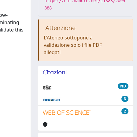
https://hdl.handle.net/11383/2099
888
low-
iminating
Attenzione
idate this
L'Ateneo sottopone a
validazione solo i file PDF
allegati
Citazioni
ND
3
2