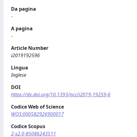
Da pagina
-
A pagina
-
Article Number
i2019192596
Lingua
Inglese
DOI
https://dx.doi.org/10.1393/ncc/i2019-19259-6
Codice Web of Science
WOS:000582926900017
Codice Scopus
2-s2.0-85086243511