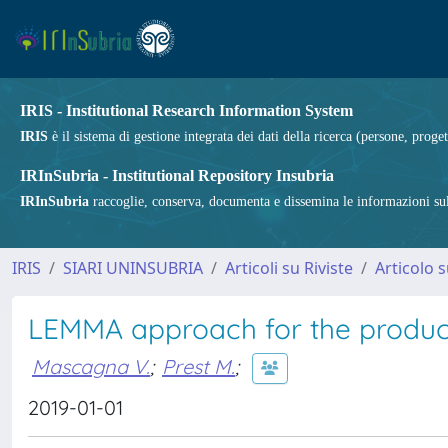
IRIS - Institutional Research Information System
IRIS
è il sistema di gestione integrata dei dati della ricerca (persone, proget
IRInSubria - Institutional Repository Insubria
IRInSubria
raccoglie, conserva, documenta e dissemina le informazioni sulla
IRIS
SIARI UNINSUBRIA
Articoli su Riviste
Articolo s
LEMMA approach for the produc
Mascagna V.
;
Prest M.
;
2019-01-01