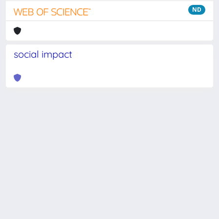
ND
social impact