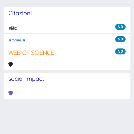
Citazioni
ND
ND
ND
social impact