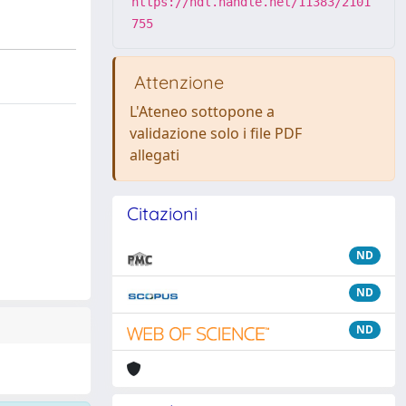
https://hdl.handle.net/11383/2101
755
Attenzione
L'Ateneo sottopone a
validazione solo i file PDF
allegati
Citazioni
ND
ND
ND