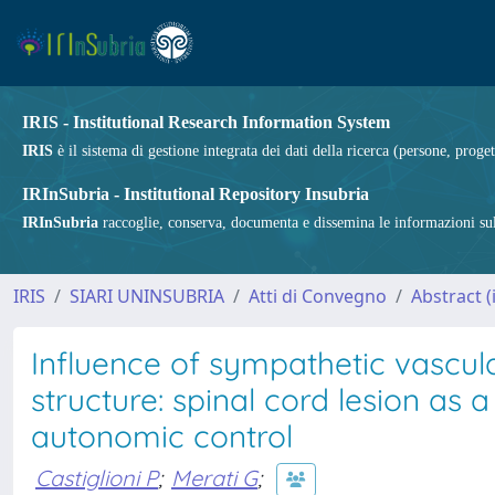
IRIS - Institutional Research Information System
IRIS
è il sistema di gestione integrata dei dati della ricerca (persone, proget
IRInSubria - Institutional Repository Insubria
IRInSubria
raccoglie, conserva, documenta e dissemina le informazioni sulla
IRIS
SIARI UNINSUBRIA
Atti di Convegno
Abstract 
Influence of sympathetic vascula
structure: spinal cord lesion as
autonomic control
Castiglioni P
;
Merati G
;