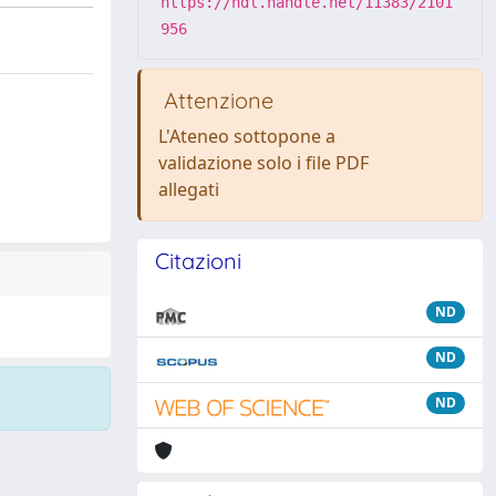
https://hdl.handle.net/11383/2101
956
Attenzione
L'Ateneo sottopone a
validazione solo i file PDF
allegati
Citazioni
ND
ND
ND