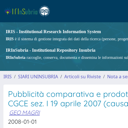
IRIS - Institutional Research Information System
IRIS
è il sistema di gestione integrata dei dati della ricerca (persone, proget
IRInSubria - Institutional Repository Insubria
IRInSubria
raccoglie, conserva, documenta e dissemina le informazioni sulla
IRIS
SIARI UNINSUBRIA
Articoli su Riviste
Nota a s
Pubblicità comparativa e prodot
CGCE sez. I 19 aprile 2007 (caus
GEO MAGRI
2008-01-01