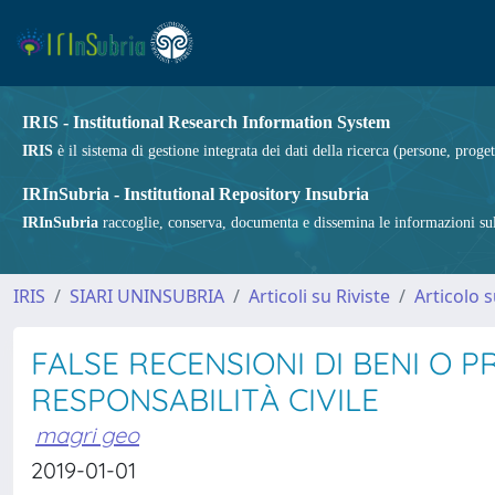
IRIS - Institutional Research Information System
IRIS
è il sistema di gestione integrata dei dati della ricerca (persone, proget
IRInSubria - Institutional Repository Insubria
IRInSubria
raccoglie, conserva, documenta e dissemina le informazioni sulla
IRIS
SIARI UNINSUBRIA
Articoli su Riviste
Articolo s
FALSE RECENSIONI DI BENI O P
RESPONSABILITÀ CIVILE
magri geo
2019-01-01