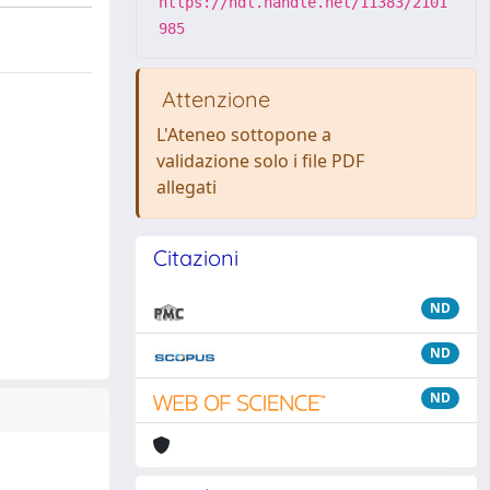
https://hdl.handle.net/11383/2101
985
Attenzione
L'Ateneo sottopone a
validazione solo i file PDF
allegati
Citazioni
ND
ND
ND