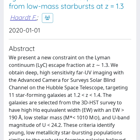
from low-mass starbursts at z = 1.3
Haardt F.
;
2020-01-01
Abstract
We present a new constraint on the Lyman
continuum (LyC) escape fraction at z ∼ 1.3. We
obtain deep, high sensitivity far-UV imaging with
the Advanced Camera for Surveys Solar Blind
Channel on the Hubble Space Telescope, targeting
11 star-forming galaxies at 1.2 < z < 1.4. The
galaxies are selected from the 3D-HST survey to
have high Hα equivalent width (EW) with an EW >
190 Å, low stellar mass (M*< 1010 M⊙), and U-band
magnitude of U < 24.2. These criteria identify
young, low metallicity star-bursting populations