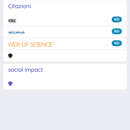
Citazioni
ND
ND
ND
social impact