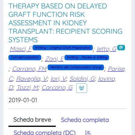
THERAPY BASED ON DELAYED
GRAFT FUNCTION RISK
ASSESSMENT IN KIDNEY
TRANSPLANT: RECIPIENT SCORING
SYSTEMS
Masci, F
;
Ietto, G
Writing – Original Draft Preparation
;
Zani, E
Conceptualization
Writing – Review & Editing
;
Carrano, FM
;
Parise,
Membro del Collaboration Group
C
;
Raveglia, V
;
Iori, V
;
Soldini, G
;
Iovino,
D
;
Tozzi, M
;
Carcano, G
2019-01-01
Scheda breve
Scheda completa
Scheda completa (DC)