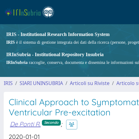
IRIS - Institutional Research Information System
IRIS
è il sistema di gestione integrata dei dati della ricerca (persone, proget
IRInSubria - Institutional Repository Insubria
IRInSubria
raccoglie, conserva, documenta e dissemina le informazioni sulla
IRIS
SIARI UNINSUBRIA
Articoli su Riviste
Articolo s
Clinical Approach to Symptomat
Ventricular Pre-excitation
De Ponti R.
;
Secondo
2020-01-01