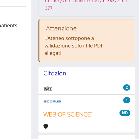
https://hdl.handle.net/11383/2104
377
patients
Attenzione
L'Ateneo sottopone a
validazione solo i file PDF
allegati
Citazioni
2
1
ND