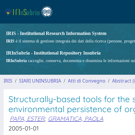
IRIS - Institutional Research Information System
IRIS
è il sistema di gestione integrata dei dati della ricerca (persone, proget
IRInSubria - Institutional Repository Insubria
IRInSubria
raccoglie, conserva, documenta e dissemina le informazioni sulla
IRIS
SIARI UNINSUBRIA
Atti di Convegno
Abstract 
Structurally-based tools for the 
environmental persistence of or
PAPA, ESTER
;
GRAMATICA, PAOLA
2005-01-01