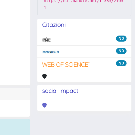
https://hdl.handle.net/11383/2105
1
Citazioni
ND
ND
ND
social impact