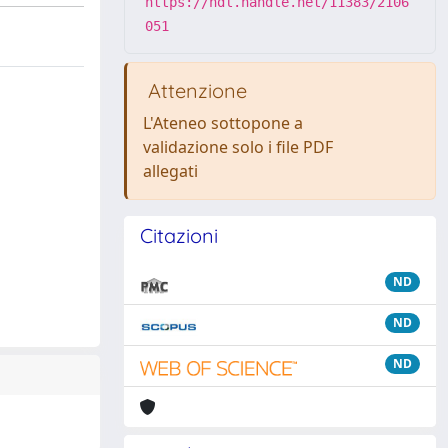
https://hdl.handle.net/11383/2106
051
Attenzione
L'Ateneo sottopone a
validazione solo i file PDF
allegati
Citazioni
ND
ND
ND