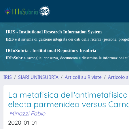
IRIS - Institutional Research Information System
IRIS
è il sistema di gestione integrata dei dati della ricerca (persone, proget
IRInSubria - Institutional Repository Insubria
IRInSubria
raccoglie, conserva, documenta e dissemina le informazioni sulla
IRIS
SIARI UNINSUBRIA
Articoli su Riviste
Articolo s
La metafisica dell'antimetafisica
eleata parmenideo versus Carna
Minazzi Fabio
2020-01-01