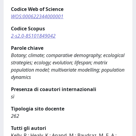
Codice Web of Science
WOS:000622344000001
Codice Scopus
2-s2.0-85101849042
Parole chiave
Botany; climate; comparative demography; ecological
strategies; ecology; evolution; lifespan; matrix
population model; multivariate modelling; population
dynamics
Presenza di coautori internazionali
sì
Tipologia sito docente
262
Tutti gli autori
Kelly, R.; Healy, K.; Anand, M.; Baudraz, M. E. A.;