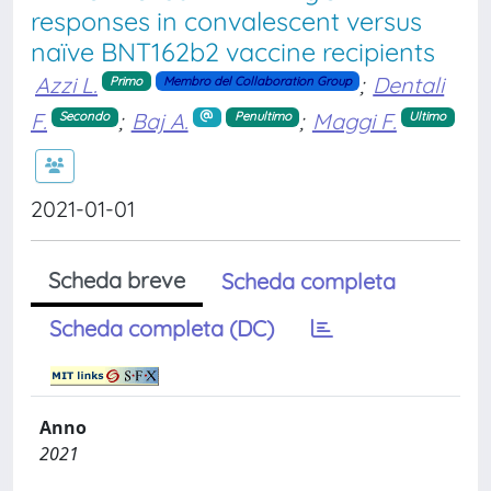
responses in convalescent versus
naïve BNT162b2 vaccine recipients
Azzi L.
;
Dentali
Primo
Membro del Collaboration Group
F.
;
Baj A.
;
Maggi F.
Secondo
Penultimo
Ultimo
2021-01-01
Scheda breve
Scheda completa
Scheda completa (DC)
Anno
2021