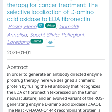
therapy for cancer treatment: The
selective localization of D-amino
acid oxidase to EDA fibronectin
Rosini, Elena
;
Grimaldi,
Primo
Annalisa
;
Sacchi, Silvia
;
Pollegioni,
Loredano
Ultimo
2021-01-01
Abstract
In order to generate an antibody directed enzyme
prodrug therapy, here we designed a chimeric
protein by fusing the F8 antibody that recognizes
the EDA of fibronectin (expressed on the tumor
neovasculature) and an evolved variant of the ROS-
generating enzyme D-amino acid oxidase (DAAO).
The F8(scFv)-DAAO-Q144R recombinant protein is