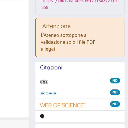
https://hdl.handle.net/11383/2114
358
Attenzione
L'Ateneo sottopone a
validazione solo i file PDF
allegati
Citazioni
ND
ND
ND