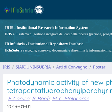
IRIS - Institutional Research Information System
IRIS
è il sistema di gestione integrata dei dati della ricerca (persone, proget
IRInSubria - Institutional Repository Insubria
IRInSubria
raccoglie, conserva, documenta e dissemina le informazioni sulla
IRIS
SIARI UNINSUBRIA
Atti di Convegno
Poster
Photodynamic activity of new pho
tetrapentafluorophenylporphyri
E. Caruso
;
S. Banfi
;
M. C. Malacarne
2019-01-01