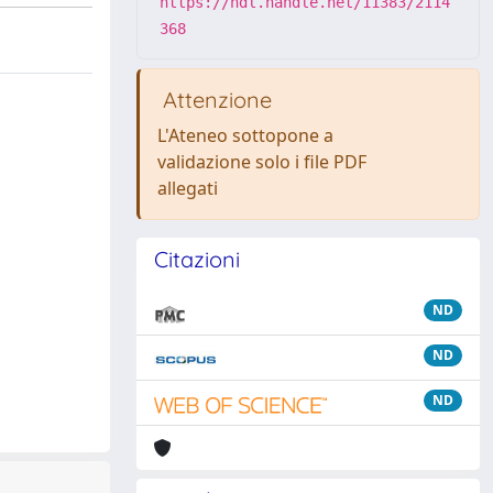
https://hdl.handle.net/11383/2114
368
Attenzione
L'Ateneo sottopone a
validazione solo i file PDF
allegati
Citazioni
ND
ND
ND