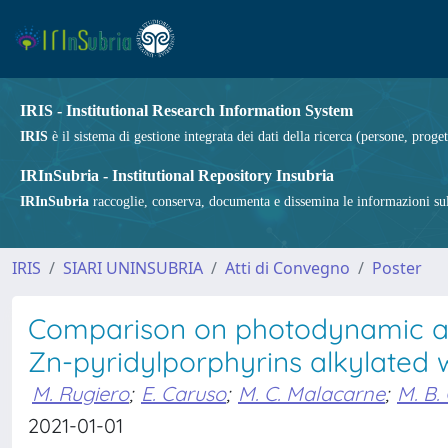
IRIS - Institutional Research Information System
IRIS
è il sistema di gestione integrata dei dati della ricerca (persone, proget
IRInSubria - Institutional Repository Insubria
IRInSubria
raccoglie, conserva, documenta e dissemina le informazioni sulla
IRIS
SIARI UNINSUBRIA
Atti di Convegno
Poster
Comparison on photodynamic ac
Zn-pyridylporphyrins alkylated wi
M. Rugiero
;
E. Caruso
;
M. C. Malacarne
;
M. B.
2021-01-01