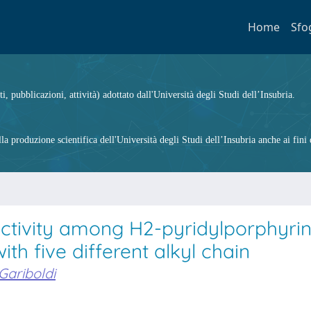
Home
Sfo
ti, pubblicazioni, attività) adottato dall'Università degli Studi dell’Insubria.
 produzione scientifica dell'Università degli Studi dell’Insubria anche ai fini d
tivity among H2-pyridylporphyri
th five different alkyl chain
 Gariboldi