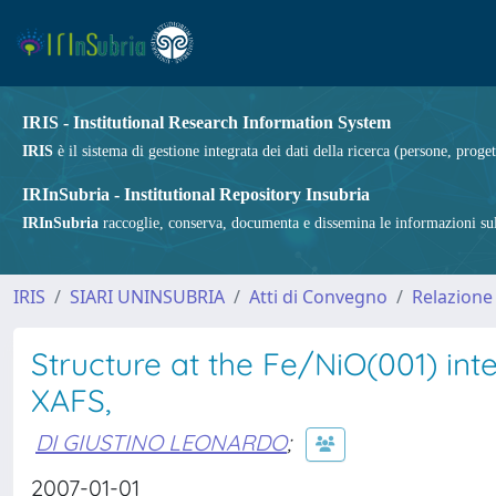
IRIS - Institutional Research Information System
IRIS
è il sistema di gestione integrata dei dati della ricerca (persone, proget
IRInSubria - Institutional Repository Insubria
IRInSubria
raccoglie, conserva, documenta e dissemina le informazioni sulla
IRIS
SIARI UNINSUBRIA
Atti di Convegno
Relazione
Structure at the Fe/NiO(001) in
XAFS,
DI GIUSTINO LEONARDO
;
2007-01-01