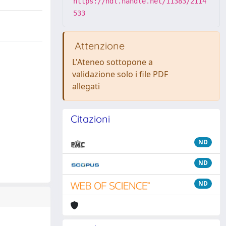
https://hdl.handle.net/11383/2114
533
Attenzione
L'Ateneo sottopone a
validazione solo i file PDF
allegati
Citazioni
ND
ND
ND