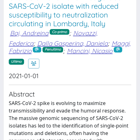
SARS-CoV-2 isolate with reduced
susceptibility to neutralization
circulating in Lombardy, Italy
Baj, Andreina
;
Novazzi,
Co-primo
Federica
;
Dalla Gasperina, Daniela
;
Maggi,
Fabrizio
;
Mancini, Nicasio
Penultimo
Ultimo
2021-01-01
Abstract
SARS-CoV-2 spike is evolving to maximize
transmissibility and evade the humoral response.
The massive genomic sequencing of SARS-CoV-2
isolates has led to the identification of single-point
mutations and deletions, often having the