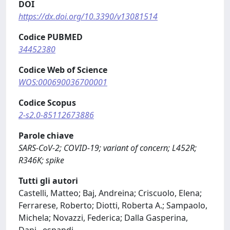
DOI
https://dx.doi.org/10.3390/v13081514
Codice PUBMED
34452380
Codice Web of Science
WOS:000690036700001
Codice Scopus
2-s2.0-85112673886
Parole chiave
SARS-CoV-2; COVID-19; variant of concern; L452R;
R346K; spike
Tutti gli autori
Castelli, Matteo; Baj, Andreina; Criscuolo, Elena;
Ferrarese, Roberto; Diotti, Roberta A.; Sampaolo,
Michela; Novazzi, Federica; Dalla Gasperina,
Dani
...
espandi