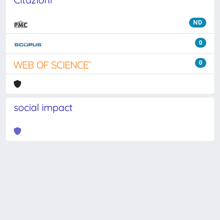
ND
0
0
social impact