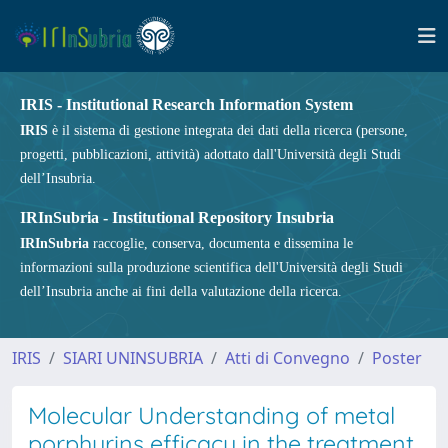
IRIS - Institutional Research Information System
IRIS
è il sistema di gestione integrata dei dati della ricerca (persone,
progetti, pubblicazioni, attività) adottato dall'Università degli Studi
dell’Insubria.
IRInSubria - Institutional Repository Insubria
IRInSubria
raccoglie, conserva, documenta e dissemina le
informazioni sulla produzione scientifica dell'Università degli Studi
dell’Insubria anche ai fini della valutazione della ricerca.
IRIS
SIARI UNINSUBRIA
Atti di Convegno
Poster
Molecular Understanding of metal
porphyrins efficacy in the treatment