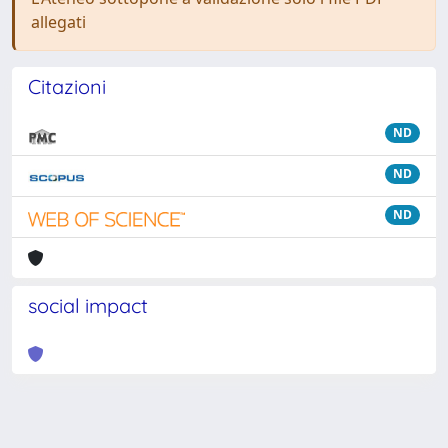
allegati
Citazioni
ND
ND
ND
social impact