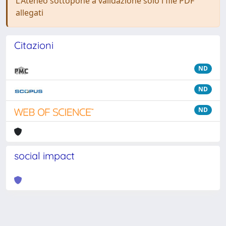
L'Ateneo sottopone a validazione solo i file PDF
allegati
Citazioni
ND
ND
ND
social impact