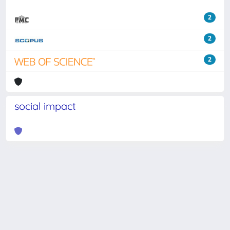
2
2
2
social impact