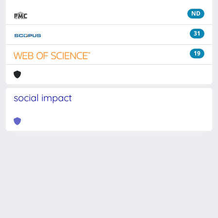
ND
31
19
social impact