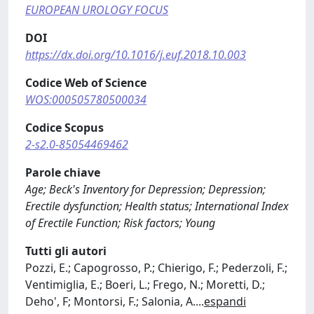
EUROPEAN UROLOGY FOCUS
DOI
https://dx.doi.org/10.1016/j.euf.2018.10.003
Codice Web of Science
WOS:000505780500034
Codice Scopus
2-s2.0-85054469462
Parole chiave
Age; Beck's Inventory for Depression; Depression;
Erectile dysfunction; Health status; International Index
of Erectile Function; Risk factors; Young
Tutti gli autori
Pozzi, E.; Capogrosso, P.; Chierigo, F.; Pederzoli, F.;
Ventimiglia, E.; Boeri, L.; Frego, N.; Moretti, D.;
Deho', F; Montorsi, F.; Salonia, A.
...
espandi