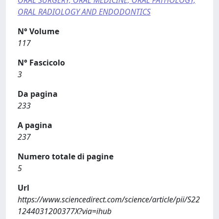
ORAL SURGERY, ORAL MEDICINE, ORAL PATHOLOGY,
ORAL RADIOLOGY AND ENDODONTICS
N° Volume
117
N° Fascicolo
3
Da pagina
233
A pagina
237
Numero totale di pagine
5
Url
https://www.sciencedirect.com/science/article/pii/S22
1244031200377X?via=ihub